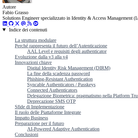
Autore
Fabio Grasso
Solutions Engineer specializzato in Identity & Access Management (I
Indice dei contenuti
La struttura modulare
Perché rappresenta il futuro dell’Autenticazione
AAL Level e requisiti degli authenticator
Evoluzione dalla v3 alla v4
Innovazioni chiave
Digital Identity Risk Management (DIRM)
La fine della scadenza password
Phishing-Resistant Authentication
Syncable Authenticators / Passkeys
Connected Authenticators
Delegazione Biometrica: pragmatismo nella Platform Tru
Deprecazione SMS OTP
Sfide di Implementazione
Il ruolo delle Piattaforme Integrate
Impatto Business
Preparazione per il futuro
AI-Powered Adaptive Authentication
Conclusioni