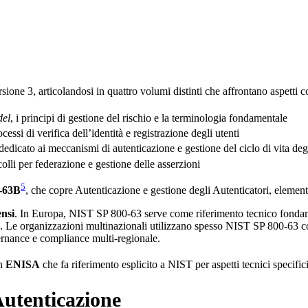
ione 3, articolandosi in quattro volumi distinti che affrontano aspetti co
del
, i principi di gestione del rischio e la terminologia fondamentale
ocessi di verifica dell’identità e registrazione degli utenti
 dedicato ai meccanismi di autenticazione e gestione del ciclo di vita deg
colli per federazione e gestione delle asserzioni
5
-63B
, che copre Autenticazione e gestione degli Autenticatori, element
ensi
. In Europa, NIST SP 800-63 serve come riferimento tecnico fondam
. Le organizzazioni multinazionali utilizzano spesso NIST SP 800-63 co
vernance e compliance multi-regionale.
on
ENISA
che fa riferimento esplicito a NIST per aspetti tecnici specifi
Autenticazione