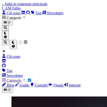
↓
Salta al contenuto principale
I_AM Fabio
Chi sono
Tag
Newsletter
Categorie
IT
Chi sono
Tag
Newsletter
Categorie
Blog
Guide
Consigli
Viaggi
Internal
IT