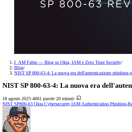
I_AM Fabio — Blog su Okta, IAM e Zero Trust Security
/
Blog
/
NIST SP 800-63-4: La nuova era dell'autenticazione phishing-re
NIST SP 800-63-4: La nuova era dell'autent
18 agosto 2025
·
4061 parole
·
20 minuti
·
NIST
SP800-63
Okta
Cybersecurity
IAM
Authentication
Phishing-Re