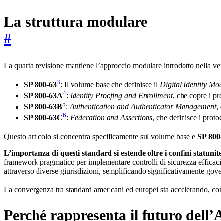
La struttura modulare
#
La quarta revisione mantiene l’approccio modulare introdotto nella vers
3
SP 800-63
: Il volume base che definisce il
Digital Identity Mo
4
SP 800-63A
:
Identity Proofing and Enrollment
, che copre i pr
5
SP 800-63B
:
Authentication and Authenticator Management
,
6
SP 800-63C
:
Federation and Assertions
, che definisce i proto
Questo articolo si concentra specificamente sul volume base e
SP 800
L’importanza di questi standard si estende oltre i confini statunit
framework pragmatico per implementare controlli di sicurezza efficaci
attraverso diverse giurisdizioni, semplificando significativamente go
La convergenza tra standard americani ed europei sta accelerando, c
Perché rappresenta il futuro dell’