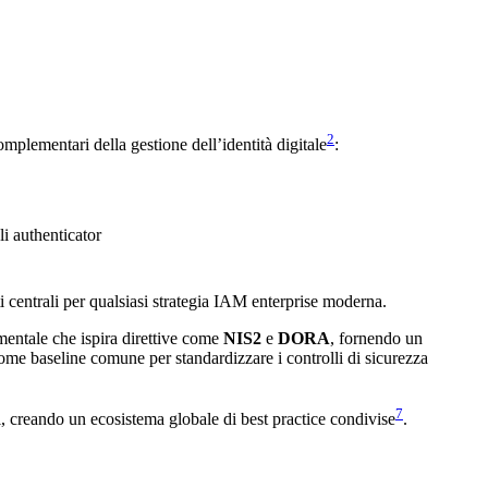
2
mplementari della gestione dell’identità digitale
:
li authenticator
i centrali per qualsiasi strategia IAM enterprise moderna.
entale che ispira direttive come
NIS2
e
DORA
, fornendo un
me baseline comune per standardizzare i controlli di sicurezza
7
ci, creando un ecosistema globale di best practice condivise
.