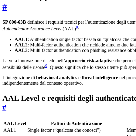
#
SP 800-63B
definisce i requisiti tecnici per l’autenticazione degli uten
8
Authenticator Assurance Level
(AAL)
:
AAL1
: Authentication single-factor basata su “qualcosa che c
AAL2
: Multi-factor authentication che richiede almeno due fatto
AAL3
: Multi-factor authentication con phishing resistance obbl
La vera innovazione risiede nell’
approccio risk-adaptive
che permette
9
sensibilità delle risorse
. Questo significa che lo stesso utente può spe
L’integrazione di
behavioral analytics
e
threat intelligence
nel proce
indipendentemente dal contesto operativo.
AAL Level e requisiti degli authenticat
#
AAL Level
Fattori di Autenticazione
AAL1
Single factor (“qualcosa che conosci”)
Memo