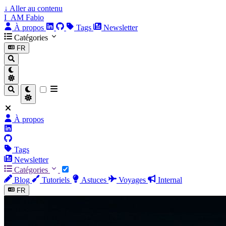
↓
Aller au contenu
I_AM Fabio
À propos
Tags
Newsletter
Catégories
FR
À propos
Tags
Newsletter
Catégories
Blog
Tutoriels
Astuces
Voyages
Internal
FR