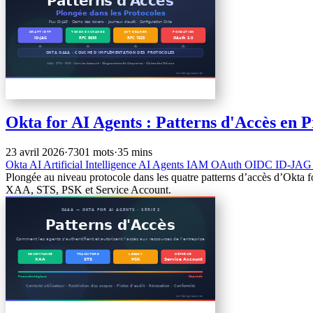
Okta for AI Agents : Patterns d'Accès en 
23 avril 2026
·
7301 mots
·
35 mins
Okta
AI
Artificial Intelligence
AI Agents
IAM
OAuth
OIDC
ID-JA
Plongée au niveau protocole dans les quatre patterns d’accès d’Okta 
XAA, STS, PSK et Service Account.