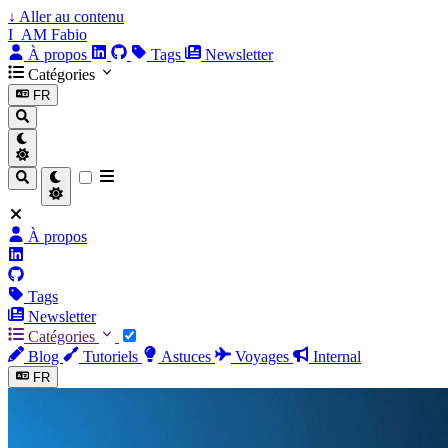
↓
Aller au contenu
I_AM Fabio
À propos
Tags
Newsletter
Catégories
FR
À propos
Tags
Newsletter
Catégories
Blog
Tutoriels
Astuces
Voyages
Internal
FR