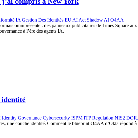
e j’ai compris à New York
formité IA
Gestion Des Identités
EU AI Act
Shadow AI
O4AA
rmais omniprésente : des panneaux publicitaires de Times Square aux mé
gouvernance à l’ère des agents IA.
identité
M
Identity Governance
Cybersecurity
ISPM
ITP
Regulation
NIS2
DOR
, une couche identité. Comment le blueprint O4AA d’Okta répond à c