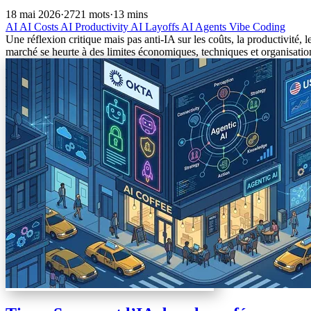
18 mai 2026
·
2721 mots
·
13 mins
AI
AI Costs
AI Productivity
AI Layoffs
AI Agents
Vibe Coding
Une réflexion critique mais pas anti-IA sur les coûts, la productivité,
marché se heurte à des limites économiques, techniques et organisatio