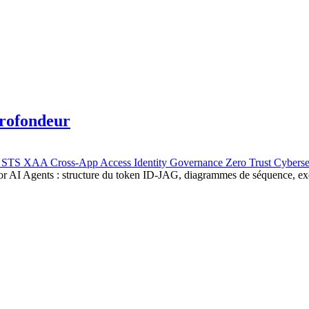
Profondeur
G
STS
XAA
Cross-App Access
Identity Governance
Zero Trust
Cyberse
for AI Agents : structure du token ID-JAG, diagrammes de séquence, ex