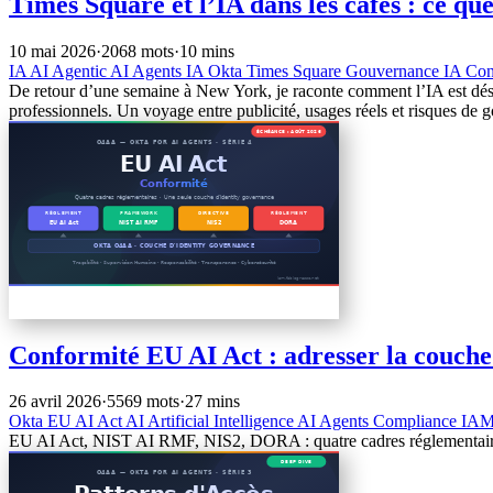
Times Square et l’IA dans les cafés : ce qu
10 mai 2026
·
2068 mots
·
10 mins
IA
AI
Agentic AI
Agents IA
Okta
Times Square
Gouvernance IA
Con
De retour d’une semaine à New York, je raconte comment l’IA est déso
professionnels. Un voyage entre publicité, usages réels et risques de 
Conformité EU AI Act : adresser la couche 
26 avril 2026
·
5569 mots
·
27 mins
Okta
EU AI Act
AI
Artificial Intelligence
AI Agents
Compliance
IA
EU AI Act, NIST AI RMF, NIS2, DORA : quatre cadres réglementaires