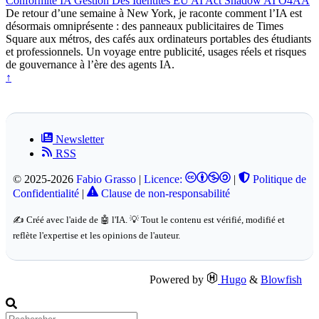
Conformité IA
Gestion Des Identités
EU AI Act
Shadow AI
O4AA
De retour d’une semaine à New York, je raconte comment l’IA est
désormais omniprésente : des panneaux publicitaires de Times
Square aux métros, des cafés aux ordinateurs portables des étudiants
et professionnels. Un voyage entre publicité, usages réels et risques
de gouvernance à l’ère des agents IA.
↑
Newsletter
RSS
© 2025-2026
Fabio Grasso
|
Licence:
|
Politique de
Confidentialité
|
Clause de non-responsabilité
✍️ Créé avec l'aide de 🤖 l'IA. 💡 Tout le contenu est vérifié, modifié et
reflète l'expertise et les opinions de l'auteur.
Powered by
Hugo
&
Blowfish