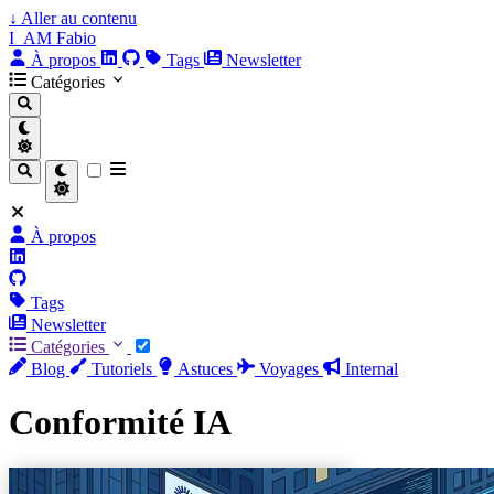
↓
Aller au contenu
I_AM Fabio
À propos
Tags
Newsletter
Catégories
À propos
Tags
Newsletter
Catégories
Blog
Tutoriels
Astuces
Voyages
Internal
Conformité IA