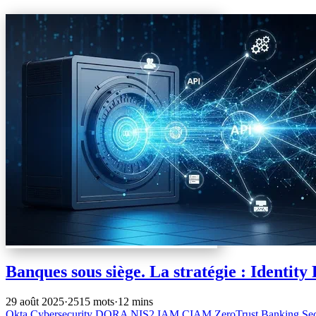
Banques sous siège. La stratégie : Identity
29 août 2025
·
2515 mots
·
12 mins
Okta
Cybersecurity
DORA
NIS2
IAM
CIAM
ZeroTrust
Banking Se