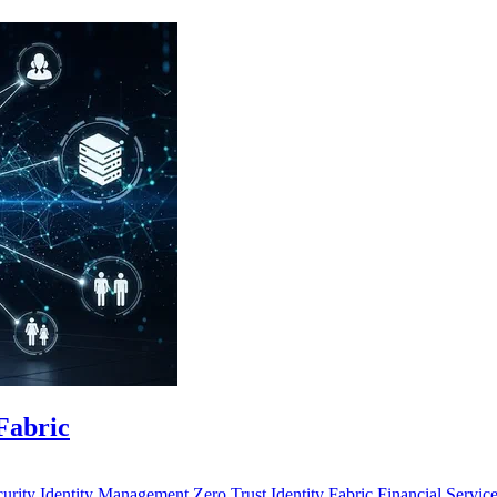
 Fabric
curity
Identity Management
Zero Trust
Identity Fabric
Financial Servic