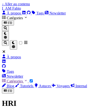
↓
Aller au contenu
I_AM Fabio
À propos
Tags
Newsletter
Catégories
FR
À propos
Tags
Newsletter
Catégories
Blog
Tutoriels
Astuces
Voyages
Internal
FR
HRI