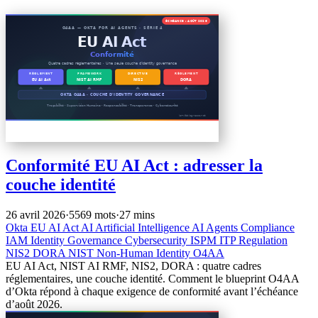
Conformité EU AI Act : adresser la
couche identité
26 avril 2026
·
5569 mots
·
27 mins
Okta
EU AI Act
AI
Artificial Intelligence
AI Agents
Compliance
IAM
Identity Governance
Cybersecurity
ISPM
ITP
Regulation
NIS2
DORA
NIST
Non-Human Identity
O4AA
EU AI Act, NIST AI RMF, NIS2, DORA : quatre cadres
réglementaires, une couche identité. Comment le blueprint O4AA
d’Okta répond à chaque exigence de conformité avant l’échéance
d’août 2026.