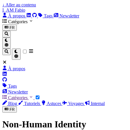
↓
Aller au contenu
I_AM Fabio
À propos
Tags
Newsletter
Catégories
FR
À propos
Tags
Newsletter
Catégories
Blog
Tutoriels
Astuces
Voyages
Internal
FR
Non-Human Identity