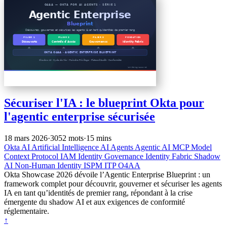
Sécuriser l'IA : le blueprint Okta pour
l'agentic enterprise sécurisée
18 mars 2026
·
3052 mots
·
15 mins
Okta
AI
Artificial Intelligence
AI Agents
Agentic AI
MCP
Model
Context Protocol
IAM
Identity Governance
Identity Fabric
Shadow
AI
Non-Human Identity
ISPM
ITP
O4AA
Okta Showcase 2026 dévoile l’Agentic Enterprise Blueprint : un
framework complet pour découvrir, gouverner et sécuriser les agents
IA en tant qu’identités de premier rang, répondant à la crise
émergente du shadow AI et aux exigences de conformité
réglementaire.
↑