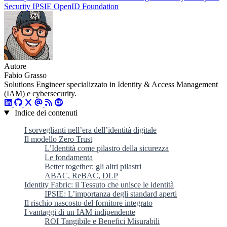
Security
IPSIE
OpenID Foundation
Autore
Fabio Grasso
Solutions Engineer specializzato in Identity & Access Management
(IAM) e cybersecurity.
Indice dei contenuti
I sorveglianti nell’era dell’identità digitale
Il modello Zero Trust
L’Identità come pilastro della sicurezza
Le fondamenta
Better together: gli altri pilastri
ABAC, ReBAC, DLP
Identity Fabric: il Tessuto che unisce le identità
IPSIE: L’importanza degli standard aperti
Il rischio nascosto del fornitore integrato
I vantaggi di un IAM indipendente
ROI Tangibile e Benefici Misurabili