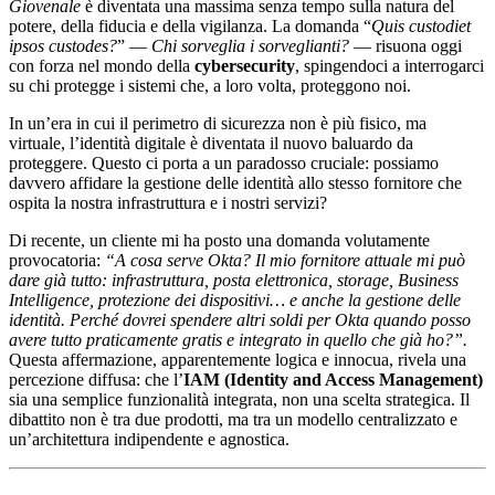
Giovenale
è diventata una massima senza tempo sulla natura del
potere, della fiducia e della vigilanza. La domanda “
Quis custodiet
ipsos custodes?
” —
Chi sorveglia i sorveglianti?
— risuona oggi
con forza nel mondo della
cybersecurity
, spingendoci a interrogarci
su chi protegge i sistemi che, a loro volta, proteggono noi.
In un’era in cui il perimetro di sicurezza non è più fisico, ma
virtuale, l’identità digitale è diventata il nuovo baluardo da
proteggere. Questo ci porta a un paradosso cruciale: possiamo
davvero affidare la gestione delle identità allo stesso fornitore che
ospita la nostra infrastruttura e i nostri servizi?
Di recente, un cliente mi ha posto una domanda volutamente
provocatoria:
“A cosa serve Okta? Il mio fornitore attuale mi può
dare già tutto: infrastruttura, posta elettronica, storage, Business
Intelligence, protezione dei dispositivi… e anche la gestione delle
identità. Perché dovrei spendere altri soldi per Okta quando posso
avere tutto praticamente gratis e integrato in quello che già ho?”.
Questa affermazione, apparentemente logica e innocua, rivela una
percezione diffusa: che l’
IAM (Identity and Access Management)
sia una semplice funzionalità integrata, non una scelta strategica. Il
dibattito non è tra due prodotti, ma tra un modello centralizzato e
un’architettura indipendente e agnostica.