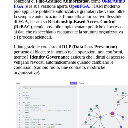
soluzioni di
Fine-Grained Authorization
come
Okta/Auth0
FGA
(e la sua versione aperta
OpenFGA
, l’IAM moderno
può applicare politiche autorizzative granulari che vanno oltre
la semplice autenticazione. Il modello autorizzativo flessibile
di
FGA
, basato su
Relationship-Based Access Control
(ReBAC)
, rende possibile implementare politiche di accesso
ai dati che rispecchiano esattamente la struttura organizzativa
e i processi aziendali.
L’integrazione con sistemi
DLP (Data Loss Prevention)
permette di bloccare in tempo reale operazioni non conformi,
mentre l’
Identity Governance
assicura che i diritti di accesso
vengano revocati automaticamente quando cambiano le
condizioni (cambio ruolo, fine contratto, modifiche
organizzative).