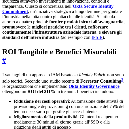
sicurezza attraverso investimenti in innovazione, controlli e
trasparenza. Questo si concretizza nell’
Okta Secure Identity
Commitment
, un’iniziativa strategica a lungo termine per guidare
l’industria nella lotta contro gli attacchi alle identità. Si articola
attorno a quattro principi:
fornire prodotti sicuri all’avanguardia
,
promuovere le migliori pratiche tra i clienti
,
rafforzare
continuamente l’infrastruttura aziendale interna
, e
elevare gli
standard dell’intera industria
(ad esempio con
IPSIE
).
ROI Tangibile e Benefici Misurabili
#
I vantaggi di un approccio IAM basato su
Identity Fabric
non sono
3
solo teorici. Secondo uno studio recente di
Forrester Consulting
,
le organizzazioni che implementano
Okta Identity Governance
ottengono un
ROI del 211%
in tre anni. I benefici includono:
Riduzione dei costi operativi
: Automazione delle attività di
provisioning e deprovisioning con una riduzione del 75% del
tempo necessario per gestire gli accessi utente
Miglioramento della produttività
: Gli utenti recuperano
mediamente 30 minuti al giorno grazie all’SSO e alla
riduzione degli attriti di accesso