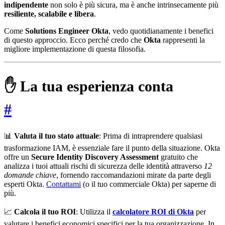
indipendente
non solo è più sicura, ma è anche intrinsecamente più
resiliente, scalabile e libera
.
Come
Solutions Engineer Okta
, vedo quotidianamente i benefici
di questo approccio. Ecco perché credo che
Okta
rappresenti la
migliore implementazione di questa filosofia.
✋ La tua esperienza conta
#
📊
Valuta il tuo stato attuale
: Prima di intraprendere qualsiasi
trasformazione IAM, è essenziale fare il punto della situazione. Okta
offre un
Secure Identity Discovery Assessment
gratuito che
analizza i tuoi attuali rischi di sicurezza delle identità attraverso
12
domande chiave
, fornendo raccomandazioni mirate da parte degli
esperti Okta.
Contattami
(o il tuo commerciale Okta) per saperne di
più.
📈
Calcola il tuo ROI
: Utilizza il
calcolatore ROI di Okta
per
valutare i benefici economici specifici per la tua organizzazione. In