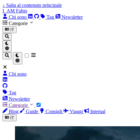
↓
Salta al contenuto principale
I_AM Fabio
Chi sono
Tag
Newsletter
Categorie
IT
Chi sono
Tag
Newsletter
Categorie
Blog
Guide
Consigli
Viaggi
Internal
IT