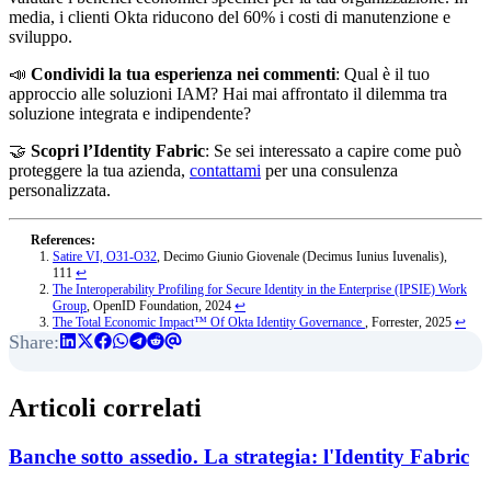
media, i clienti Okta riducono del 60% i costi di manutenzione e
sviluppo.
📣
Condividi la tua esperienza nei commenti
: Qual è il tuo
approccio alle soluzioni IAM? Hai mai affrontato il dilemma tra
soluzione integrata e indipendente?
🤝
Scopri l’Identity Fabric
: Se sei interessato a capire come può
proteggere la tua azienda,
contattami
per una consulenza
personalizzata.
Satire VI, O31-O32
, Decimo Giunio Giovenale (Decimus Iunius Iuvenalis),
111
↩︎
The Interoperability Profiling for Secure Identity in the Enterprise (IPSIE) Work
Group
, OpenID Foundation, 2024
↩︎
The Total Economic Impact™ Of Okta Identity Governance
, Forrester, 2025
↩︎
Articoli correlati
Banche sotto assedio. La strategia: l'Identity Fabric