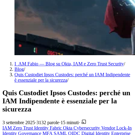
I_AM Fabio — Blog su Okta, IAM e Zero Trust Security
/
Blog
/
Quis Custodiet Ipsos Custodes: perché un IAM Indipendente
è essenziale per la sicurezza
/
Quis Custodiet Ipsos Custodes: perché un
IAM Indipendente è essenziale per la
sicurezza
3 settembre 2025
·
3132 parole
·
15 minuti
·
IAM
Zero Trust
Identity Fabric
Okta
Cybersecurity
Vendor Lock-In
Identity Governance
MFA
SAML
OIDC
Digital Identity
Enterprise