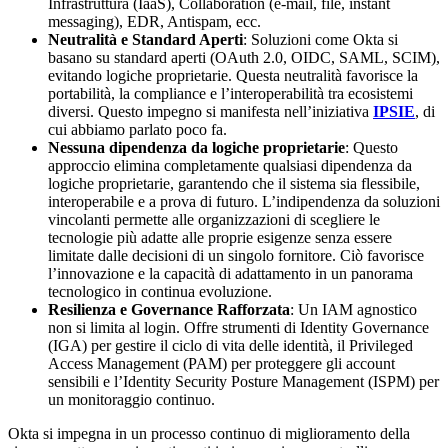
Infrastruttura (IaaS), Collaboration (e-mail, file, instant
messaging), EDR, Antispam, ecc.
Neutralità e Standard Aperti
: Soluzioni come Okta si
basano su standard aperti (OAuth 2.0, OIDC, SAML, SCIM),
evitando logiche proprietarie. Questa neutralità favorisce la
portabilità, la compliance e l’interoperabilità tra ecosistemi
diversi. Questo impegno si manifesta nell’iniziativa
IPSIE
, di
cui abbiamo parlato poco fa.
Nessuna dipendenza da logiche proprietarie
: Questo
approccio elimina completamente qualsiasi dipendenza da
logiche proprietarie, garantendo che il sistema sia flessibile,
interoperabile e a prova di futuro. L’indipendenza da soluzioni
vincolanti permette alle organizzazioni di scegliere le
tecnologie più adatte alle proprie esigenze senza essere
limitate dalle decisioni di un singolo fornitore. Ciò favorisce
l’innovazione e la capacità di adattamento in un panorama
tecnologico in continua evoluzione.
Resilienza e Governance Rafforzata
: Un IAM agnostico
non si limita al login. Offre strumenti di Identity Governance
(IGA) per gestire il ciclo di vita delle identità, il Privileged
Access Management (PAM) per proteggere gli account
sensibili e l’Identity Security Posture Management (ISPM) per
un monitoraggio continuo.
Okta si impegna in un processo continuo di miglioramento della